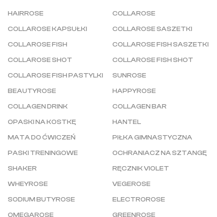
HAIRROSE
COLLAROSE
COLLAROSE KAPSUŁKI
COLLAROSE SASZETKI
COLLAROSE FISH
COLLAROSE FISH SASZETKI
COLLAROSE SHOT
COLLAROSE FISH SHOT
COLLAROSE FISH PASTYLKI
SUNROSE
BEAUTYROSE
HAPPYROSE
COLLAGEN DRINK
COLLAGEN BAR
OPASKI NA KOSTKĘ
HANTEL
MATA DO ĆWICZEŃ
PIŁKA GIMNASTYCZNA
PASKI TRENINGOWE
OCHRANIACZ NA SZTANGĘ
SHAKER
RĘCZNIK VIOLET
WHEYROSE
VEGEROSE
SODIUM BUTYROSE
ELECTROROSE
OMEGAROSE
GREENROSE