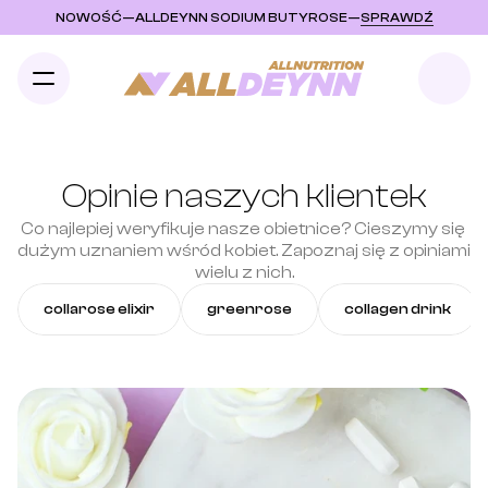
NOWOŚĆ
—
ALLDEYNN SODIUM BUTYROSE
—
SPRAWDŹ
Opinie naszych klientek
Co najlepiej weryfikuje nasze obietnice? Cieszymy się 
dużym uznaniem wśród kobiet. Zapoznaj się z opiniami 
wielu z nich.
collarose elixir
greenrose
collagen drink