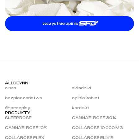
wszystkie opinie
ALLDEYNN
o nas
składniki
bezpieczeństwo
opinie kobiet
fit przepisy
kontakt
PRODUKTY
SLEEPROSE
CANNABI ROSE 30%
CANNABI ROSE 10%
COLLAROSE 10 000 MG
COLLAROSE FLEX
COLLAROSE ELIXIR