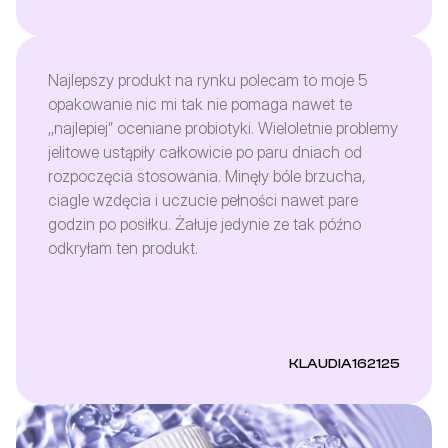
poprawił, nie mam krostek i co najważniejsze, moje
samopoczucie się polepszyło ! Każdy kto ma
problemy z jelitami powinien mieć w swojej
apteczce te pastylki ! One ratują życie ! Dodatkowo
Najlepszy produkt na rynku polecam to moje 5
jak ktoś nie lubi łykać tabletek, może rozgryźć, albo
opakowanie nic mi tak nie pomaga nawet te
ssać. Pastylki mają mocno mleczny smak, ja
,,najlepiej” oceniane probiotyki. Wieloletnie problemy
osobiście nie lubię mlecznych rzeczy, ale da się
jelitowe ustąpiły całkowicie po paru dniach od
przeżyć :)
rozpoczęcia stosowania. Minęły bóle brzucha,
ciagle wzdęcia i uczucie pełności nawet pare
godzin po posiłku. Żałuje jedynie ze tak późno
odkryłam ten produkt.
KLAUDIA162125