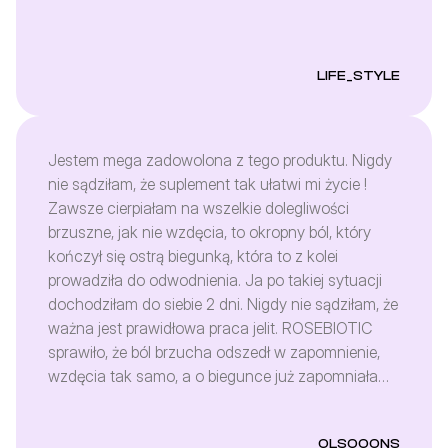
LIFE_STYLE
Jestem mega zadowolona z tego produktu. Nigdy
nie sądziłam, że suplement tak ułatwi mi życie !
Zawsze cierpiałam na wszelkie dolegliwości
brzuszne, jak nie wzdęcia, to okropny ból, który
kończył się ostrą biegunką, która to z kolei
prowadziła do odwodnienia. Ja po takiej sytuacji
dochodziłam do siebie 2 dni. Nigdy nie sądziłam, że
ważna jest prawidłowa praca jelit. ROSEBIOTIC
sprawiło, że ból brzucha odszedł w zapomnienie,
wzdęcia tak samo, a o biegunce już zapomniałam.
Już po 13 dniach zażywania tabletek widzę
znaczącą różnicę. Dodatkowo stan mojej buzi się
OLSOOONS