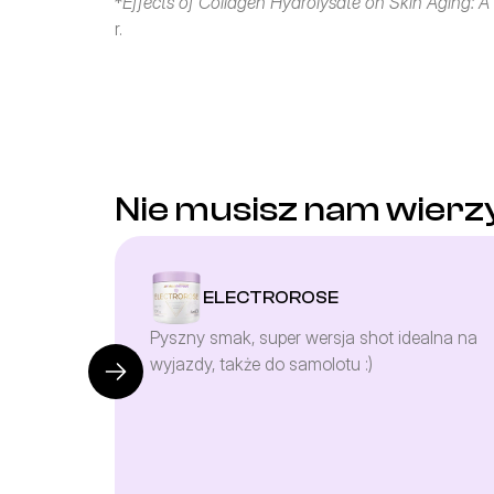
*
Effects of Collagen Hydrolysate on Skin Aging:
r.
Nie musisz nam wierz
ELECTROROSE
Pyszny smak, super wersja shot idealna na 
wyjazdy, także do samolotu :)