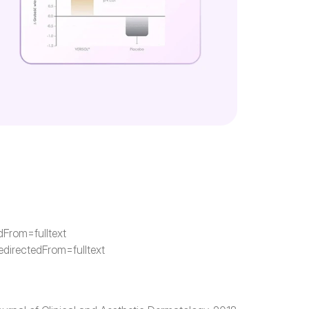
dFrom=fulltext
edirectedFrom=fulltext