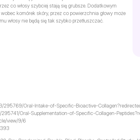
zez co włosy szybciej stają się grubsze. Dodatkowym 
u wobec komórek skóry, przez co powierzchnia głowy może 
emu włosy nie będą się tak szybko przetłuszczać.
113/295769/Oral-Intake-of-Specific-Bioactive-Collagen?redirecte
47/295741/Oral-Supplementation-of-Specific-Collagen-Peptides?r
cle/view/9/6
12393