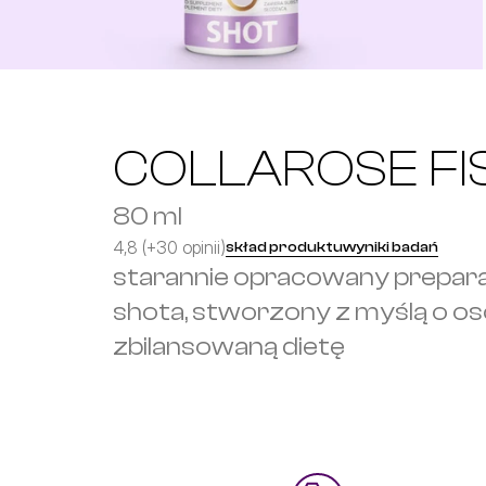
COLLAROSE FI
80 ml
4,8 (+30 opinii)
skład produktu
wyniki badań
starannie opracowany prepar
shota, stworzony z myślą o os
zbilansowaną dietę