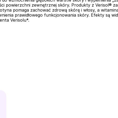
 do wzmocnienia głębokich warstw skóry i wypełnienia „za
ci powierzchni zewnętrznej skóry. Produkty z Verisol® zap
iotyna pomaga zachować zdrową skórę i włosy, a witamina
nienia prawidłowego funkcjonowania skóry. Efekty są wido
nta Verisolu*.