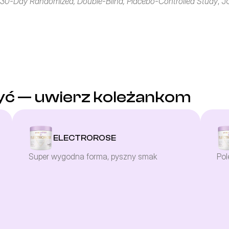
 A 30-Day Randomized, Double-Blind, Placebo-Controlled Study
, J
yć — uwierz koleżankom
ELECTROROSE
Super wygodna forma, pyszny smak
Pol