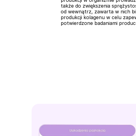
produkcji w organizmie prowadzi
także do zwiększenia sprężystoś
od wewnątrz, zawarta w nich b
produkcji kolagenu w celu zapew
potwierdzone badaniami produce