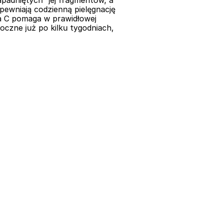
padniętych” jej fragmentów, a 
ewniają codzienną pielęgnację 
 C pomaga w prawidłowej 
czne już po kilku tygodniach, 