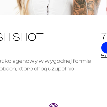
SH SHOT
7
kup
at kolagenowy w wygodnej formie 
obach, które chcą uzupełnić 