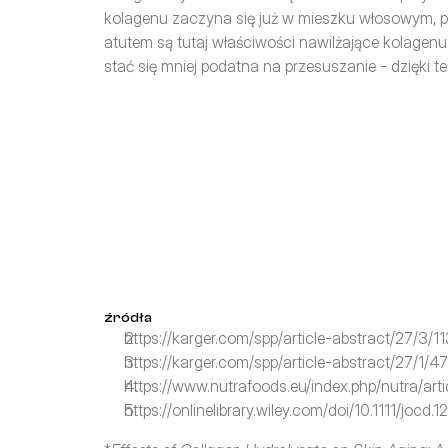
kolagenu zaczyna się już w mieszku włosowym, pr
atutem są tutaj właściwości nawilżające kolagen
stać się mniej podatna na przesuszanie - dzięki t
źródła
https://karger.com/spp/article-abstract/27/3/
https://karger.com/spp/article-abstract/27/1/
https://www.nutrafoods.eu/index.php/nutra/arti
https://onlinelibrary.wiley.com/doi/10.1111/jocd.