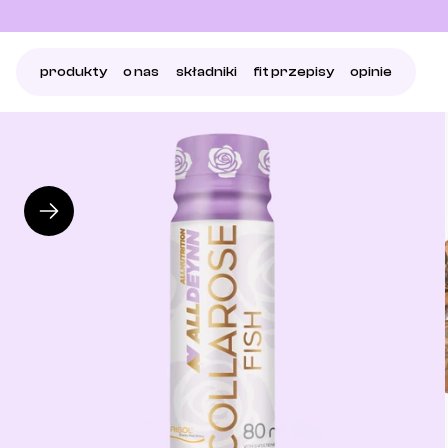
produkty
o nas
składniki
fit przepisy
opinie