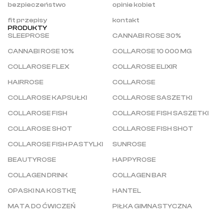
bezpieczeństwo
opinie kobiet
fit przepisy
kontakt
PRODUKTY
SLEEPROSE
CANNABI ROSE 30%
CANNABI ROSE 10%
COLLAROSE 10 000 MG
COLLAROSE FLEX
COLLAROSE ELIXIR
HAIRROSE
COLLAROSE
COLLAROSE KAPSUŁKI
COLLAROSE SASZETKI
COLLAROSE FISH
COLLAROSE FISH SASZETKI
COLLAROSE SHOT
COLLAROSE FISH SHOT
COLLAROSE FISH PASTYLKI
SUNROSE
BEAUTYROSE
HAPPYROSE
COLLAGEN DRINK
COLLAGEN BAR
OPASKI NA KOSTKĘ
HANTEL
MATA DO ĆWICZEŃ
PIŁKA GIMNASTYCZNA