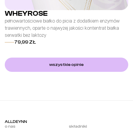
WHEYROSE
pełnowartościowe białko do picia z dodatkiem enzymów
fo
trawiennych, oparte o najwyżej jakości kontentrat białka
po
serwatki bez laktozy
z 
79,99 ZŁ
wszystkie opinie
ALLDEYNN
o nas
składniki