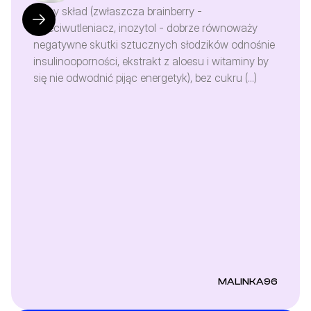
Fajny skład (zwłaszcza brainberry - 
przeciwutleniacz, inozytol - dobrze równoważy 
negatywne skutki sztucznych słodzików odnośnie 
insulinooporności, ekstrakt z aloesu i witaminy by 
się nie odwodnić pijąc energetyk), bez cukru (...)
MALINKA96