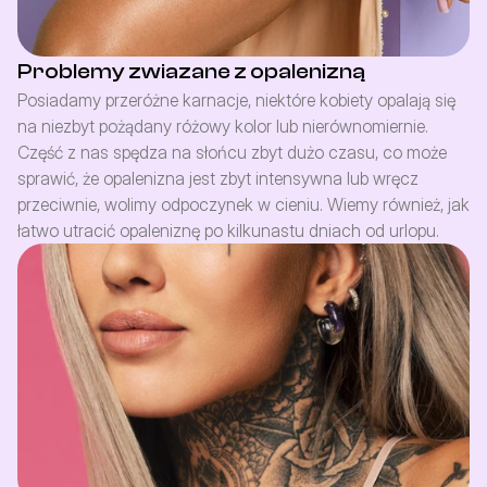
Problemy zwiazane z opalenizną
Posiadamy przeróżne karnacje, niektóre kobiety opalają się 
na niezbyt pożądany różowy kolor lub nierównomiernie. 
Część z nas spędza na słońcu zbyt dużo czasu, co może 
sprawić, że opalenizna jest zbyt intensywna lub wręcz 
przeciwnie, wolimy odpoczynek w cieniu. Wiemy również, jak 
łatwo utracić opaleniznę po kilkunastu dniach od urlopu.