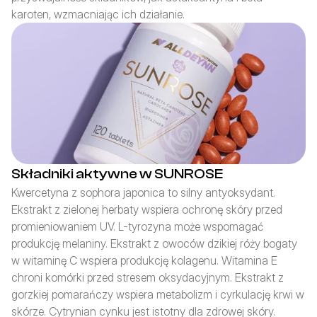
karoten, wzmacniając ich działanie.
Składniki aktywne w SUNROSE
Kwercetyna z sophora japonica to silny antyoksydant. 
Ekstrakt z zielonej herbaty wspiera ochronę skóry przed 
promieniowaniem UV. L-tyrozyna może wspomagać 
produkcję melaniny. Ekstrakt z owoców dzikiej róży bogaty 
w witaminę C wspiera produkcję kolagenu. Witamina E 
chroni komórki przed stresem oksydacyjnym. Ekstrakt z 
gorzkiej pomarańczy wspiera metabolizm i cyrkulację krwi w 
skórze. Cytrynian cynku jest istotny dla zdrowej skóry.