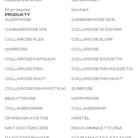
bezpieczeństwo
opinie kobiet
fit przepisy
kontakt
PRODUKTY
SLEEPROSE
CANNABI ROSE 30%
CANNABI ROSE 10%
COLLAROSE 10 000 MG
COLLAROSE FLEX
COLLAROSE ELIXIR
HAIRROSE
COLLAROSE
COLLAROSE KAPSUŁKI
COLLAROSE SASZETKI
COLLAROSE FISH
COLLAROSE FISH SASZETKI
COLLAROSE SHOT
COLLAROSE FISH SHOT
COLLAROSE FISH PASTYLKI
SUNROSE
BEAUTYROSE
HAPPYROSE
COLLAGEN DRINK
COLLAGEN BAR
OPASKI NA KOSTKĘ
HANTEL
MATA DO ĆWICZEŃ
PIŁKA GIMNASTYCZNA