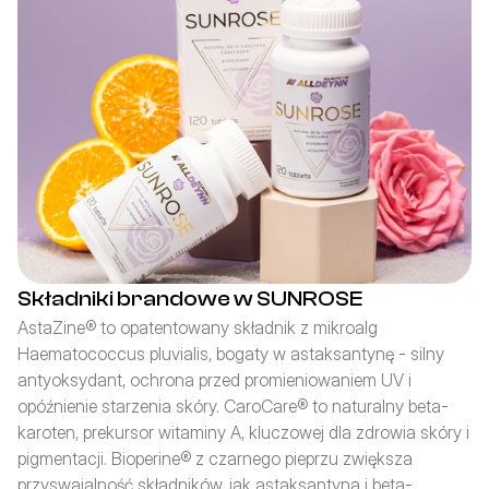
Składniki brandowe w SUNROSE
AstaZine® to opatentowany składnik z mikroalg 
Haematococcus pluvialis, bogaty w astaksantynę - silny 
antyoksydant, ochrona przed promieniowaniem UV i 
opóźnienie starzenia skóry. CaroCare® to naturalny beta-
karoten, prekursor witaminy A, kluczowej dla zdrowia skóry i 
pigmentacji. Bioperine® z czarnego pieprzu zwiększa 
przyswajalność składników, jak astaksantyna i beta-