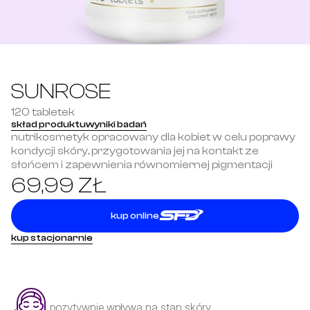
SUNROSE
120 tabletek
skład produktu
wyniki badań
nutrikosmetyk opracowany dla kobiet w celu poprawy 
kondycji skóry, przygotowania jej na kontakt ze 
słońcem i zapewnienia równomiernej pigmentacji
69,99 ZŁ
kup online
kup stacjonarnie
pozytywnie wpływa na stan skóry