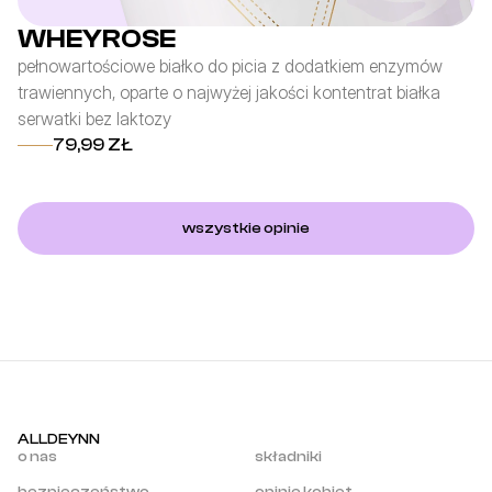
WHEYROSE
pełnowartościowe białko do picia z dodatkiem enzymów
fo
trawiennych, oparte o najwyżej jakości kontentrat białka
po
serwatki bez laktozy
z 
79,99 ZŁ
wszystkie opinie
ALLDEYNN
o nas
składniki