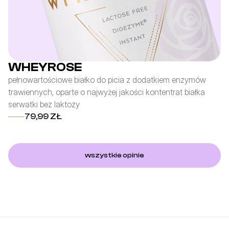
WHEYROSE
pełnowartościowe białko do picia z dodatkiem enzymów
fo
trawiennych, oparte o najwyżej jakości kontentrat białka
po
serwatki bez laktozy
z 
79,99 ZŁ
wszystkie opinie