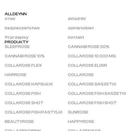
ALLDEYNN
o nas
składniki
bezpieczeństwo
opinie kobiet
fit przepisy
kontakt
PRODUKTY
SLEEPROSE
CANNABI ROSE 30%
CANNABI ROSE 10%
COLLAROSE 10 000 MG
COLLAROSE FLEX
COLLAROSE ELIXIR
HAIRROSE
COLLAROSE
COLLAROSE KAPSUŁKI
COLLAROSE SASZETKI
COLLAROSE FISH
COLLAROSE FISH SASZETKI
COLLAROSE SHOT
COLLAROSE FISH SHOT
COLLAROSE FISH PASTYLKI
SUNROSE
BEAUTYROSE
HAPPYROSE