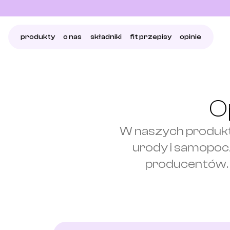
produkty
o nas
składniki
fit przepisy
opinie
O
W naszych produkta
urody i samopocz
producentów. 