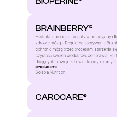
BIOPERINE®
BRAINBERRY®
Ekstrakt z aronii jest bogaty w antocyjany i 
zdrowie mózgu. Regularne spożywanie Brainb
ochronić mózg przed procesami starzenia się.
czystość swoich produktów, co sprawia, że B
dbających o swoje zdrowie i kondycję umysł
producent:
Solabia Nutrition
CAROCARE®