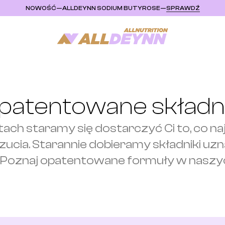
NOWOŚĆ
—
ALLDEYNN SODIUM BUTYROSE
—
SPRAWDŹ
patentowane składni
ch staramy się dostarczyć Ci to, co najl
ucia. Starannie dobieramy składniki uzn
Poznaj opatentowane formuły w naszy