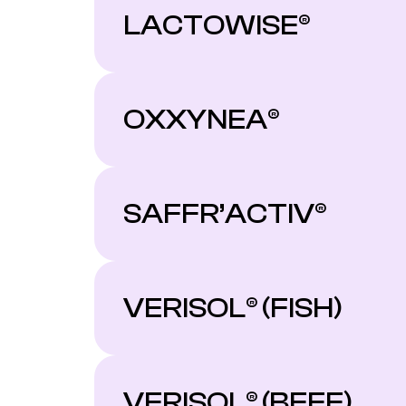
LACTOWISE®
OXXYNEA®
SAFFR’ACTIV®
VERISOL® (FISH)
VERISOL® (BEEF)