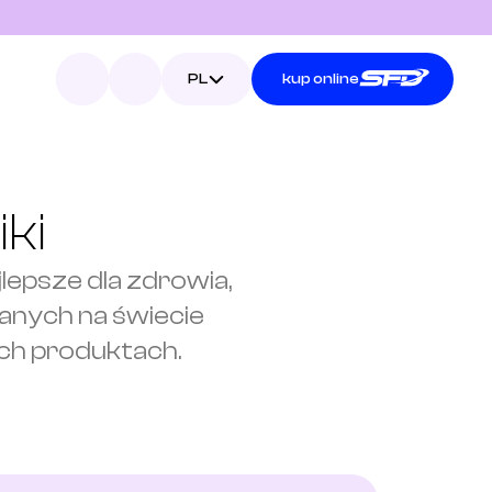
Select Language
PL
kup online
ki
epsze dla zdrowia, 
anych na świecie 
ch produktach.