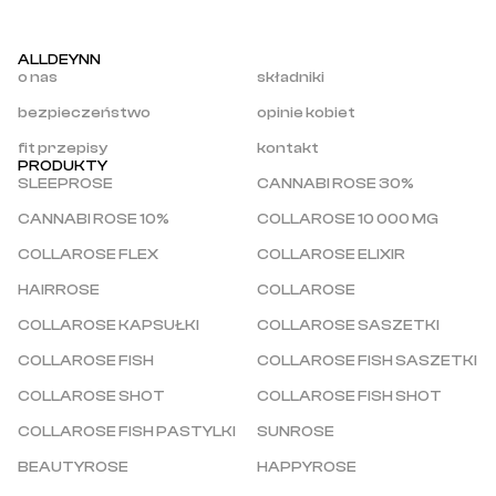
ALLDEYNN
o nas
składniki
bezpieczeństwo
opinie kobiet
fit przepisy
kontakt
PRODUKTY
SLEEPROSE
CANNABI ROSE 30%
CANNABI ROSE 10%
COLLAROSE 10 000 MG
COLLAROSE FLEX
COLLAROSE ELIXIR
HAIRROSE
COLLAROSE
COLLAROSE KAPSUŁKI
COLLAROSE SASZETKI
COLLAROSE FISH
COLLAROSE FISH SASZETKI
COLLAROSE SHOT
COLLAROSE FISH SHOT
COLLAROSE FISH PASTYLKI
SUNROSE
BEAUTYROSE
HAPPYROSE