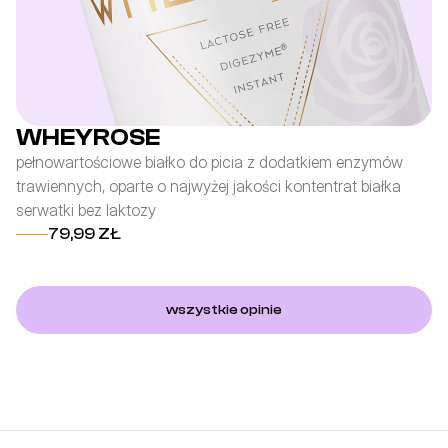
WHEYROSE
pełnowartościowe białko do picia z dodatkiem enzymów
fo
trawiennych, oparte o najwyżej jakości kontentrat białka
po
serwatki bez laktozy
z 
79,99 ZŁ
wszystkie opinie