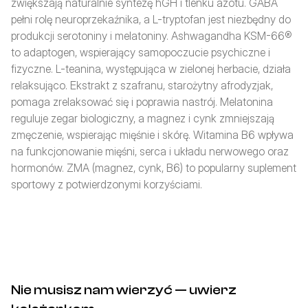
zwiększają naturalnie syntezę hGH i tlenku azotu. GABA 
pełni rolę neuroprzekaźnika, a L-tryptofan jest niezbędny do 
produkcji serotoniny i melatoniny. Ashwagandha KSM-66® 
to adaptogen, wspierający samopoczucie psychiczne i 
fizyczne. L-teanina, występująca w zielonej herbacie, działa 
relaksująco. Ekstrakt z szafranu, starożytny afrodyzjak, 
pomaga zrelaksować się i poprawia nastrój. Melatonina 
reguluje zegar biologiczny, a magnez i cynk zmniejszają 
zmęczenie, wspierając mięśnie i skórę. Witamina B6 wpływa 
na funkcjonowanie mięśni, serca i układu nerwowego oraz 
hormonów. ZMA (magnez, cynk, B6) to popularny suplement 
sportowy z potwierdzonymi korzyściami.
Nie musisz nam wierzyć — uwierz 