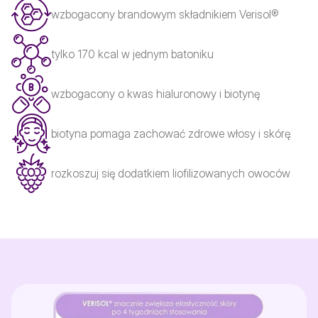
wzbogacony brandowym składnikiem Verisol®
tylko 170 kcal w jednym batoniku
wzbogacony o kwas hialuronowy i biotynę
biotyna pomaga zachować zdrowe włosy i skórę
rozkoszuj się dodatkiem liofilizowanych owoców