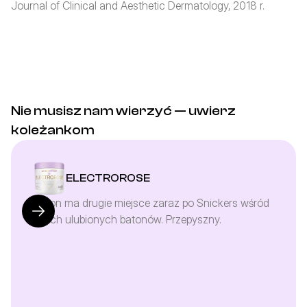
Journal of Clinical and Aesthetic Dermatology, 2018 r.
Nie musisz nam wierzyć — uwierz 
koleżankom
ELECTROROSE
Baton ma drugie miejsce zaraz po Snickers wśród 
moich ulubionych batonów. Przepyszny.