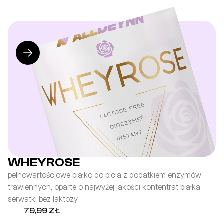
WHEYROSE
pełnowartościowe białko do picia z dodatkiem enzymów
fo
trawiennych, oparte o najwyżej jakości kontentrat białka
po
serwatki bez laktozy
z 
79,99 ZŁ