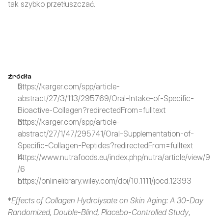
tak szybko przetłuszczać.
źródła
https://karger.com/spp/article-
abstract/27/3/113/295769/Oral-Intake-of-Specific-
Bioactive-Collagen?redirectedFrom=fulltext
https://karger.com/spp/article-
abstract/27/1/47/295741/Oral-Supplementation-of-
Specific-Collagen-Peptides?redirectedFrom=fulltext
https://www.nutrafoods.eu/index.php/nutra/article/view/9
/6
https://onlinelibrary.wiley.com/doi/10.1111/jocd.12393
*
Effects of Collagen Hydrolysate on Skin Aging: A 30-Day 
Randomized, Double-Blind, Placebo-Controlled Study
, 