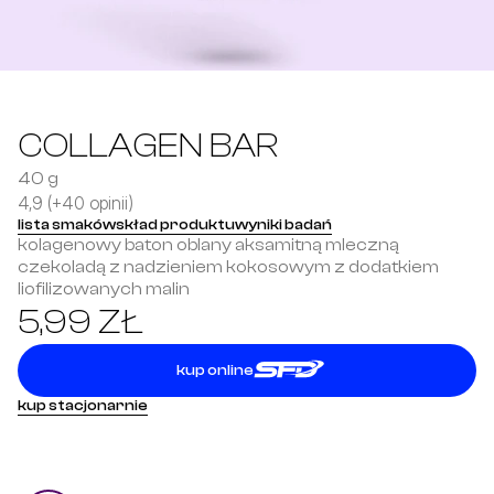
COLLAGEN BAR
40 g
4,9 (+40 opinii)
lista smaków
skład produktu
wyniki badań
kolagenowy baton oblany aksamitną mleczną 
czekoladą z nadzieniem kokosowym z dodatkiem 
liofilizowanych malin
5,99 ZŁ
kup online
kup stacjonarnie