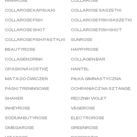
HAIRROSE
COLLAROSE
COLLAROSE KAPSUŁKI
COLLAROSE SASZETKI
COLLAROSE FISH
COLLAROSE FISH SASZETKI
COLLAROSE SHOT
COLLAROSE FISH SHOT
COLLAROSE FISH PASTYLKI
SUNROSE
BEAUTYROSE
HAPPYROSE
COLLAGEN DRINK
COLLAGEN BAR
OPASKI NA KOSTKĘ
HANTEL
MATA DO ĆWICZEŃ
PIŁKA GIMNASTYCZNA
PASKI TRENINGOWE
OCHRANIACZ NA SZTANGĘ
SHAKER
RĘCZNIK VIOLET
WHEYROSE
VEGEROSE
SODIUM BUTYROSE
ELECTROROSE
OMEGAROSE
GREENROSE