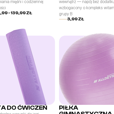
ania mięśni i codziennej 
wewnątrz — napój bez dodatku
ści
wzbogacony o kompleks witami
,99 - 139,99 ZŁ
grupy B
3,99 ZŁ
A DO ĆWICZEŃ
PIŁKA
GIMNASTYCZNA