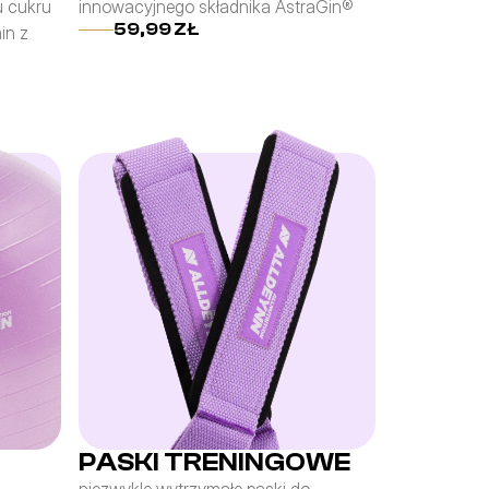
 cukru 
innowacyjnego składnika AstraGin®
59,99 ZŁ
n z 
PASKI TRENINGOWE