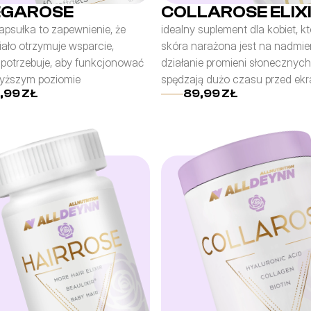
GAROSE
COLLAROSE ELIX
psułka to zapewnienie, że 
idealny suplement dla kobiet, kt
ało otrzymuje wsparcie, 
skóra narażona jest na nadmier
 potrzebuje, aby funkcjonować 
działanie promieni słonecznych i
yższym poziomie
spędzają dużo czasu przed ek
,99 ZŁ
89,99 ZŁ