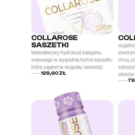
COLLAROSE
COL
SASZETKI
wyjątko
bestsellerowy hydrolizat kolagenu 
stworzo
wołowego w wygodnej formie saszetki, 
chcą uzu
która zapewnia wygodę i świeżość
zatroszc
129,60 ZŁ
włosów.
79