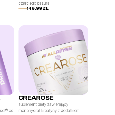
czarciego pazura
149,99 ZŁ
K
CREAROSE
suplement diety zawierający 
sol® od 
monohydrat kreatyny z dodatkiem 