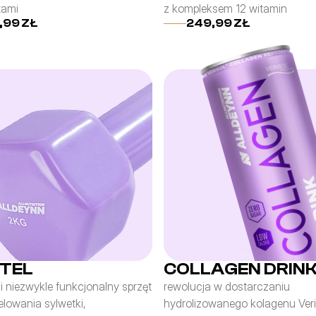
itami
z kompleksem 12 witamin
,99 ZŁ
249,99 ZŁ
TEL
COLLAGEN DRIN
i niezwykle funkcjonalny sprzęt 
rewolucja w dostarczaniu 
lowania sylwetki, 
hydrolizowanego kolagenu Veri