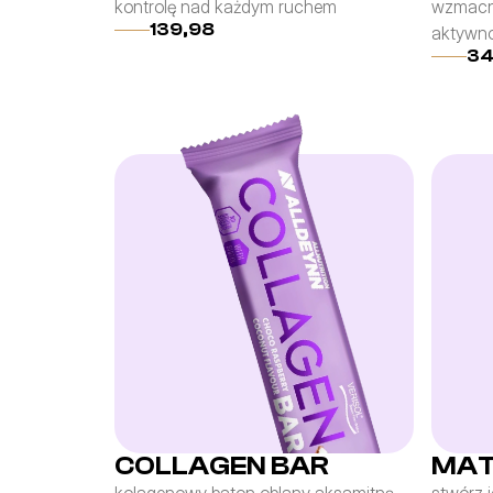
kontrolę nad każdym ruchem
wzmacni
139,98
aktywno
34
COLLAGEN BAR
MAT