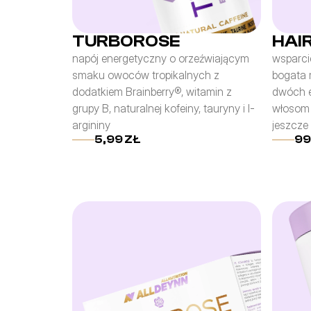
TURBOROSE
HAI
napój energetyczny o orzeźwiającym 
wsparci
smaku owoców tropikalnych z 
bogata 
dodatkiem Brainberry®, witamin z 
dwóch e
grupy B, naturalnej kofeiny, tauryny i l-
włosom 
argininy
jeszcze 
5,99 ZŁ
99