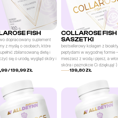
LAROSE FISH
COLLAROSE FISH
SASZETKI
wo dopracowany suplement 
ny z myślą o osobach, które 
bestsellerowy kolagen z bioakt
pełnić zbilansowaną dietę i 
peptydami w wygodnej formie 
zyć się o urodę, wygląd skóry i 
mieszasz z wodą i pijesz, a włos
skóra i paznokcie Ci dziękują! :)
,99 / 139,99 ZŁ
139,80 ZŁ