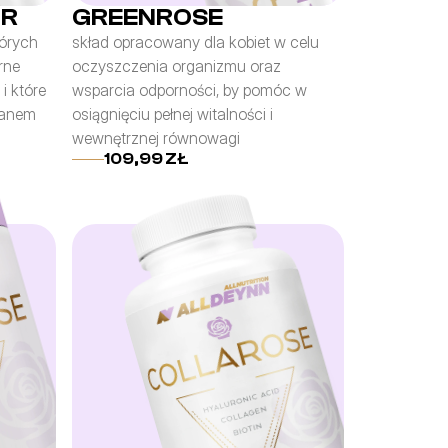
IR
GREENROSE
órych 
skład opracowany dla kobiet w celu 
ne 
oczyszczenia organizmu oraz 
 które 
wsparcia odporności, by pomóc w 
ranem
osiągnięciu pełnej witalności i 
wewnętrznej równowagi
109,99 ZŁ