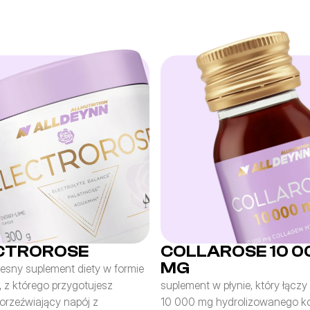
CTROROSE
COLLAROSE 10 0
MG
sny suplement diety w formie 
 z którego przygotujesz 
suplement w płynie, który łączy
orzeźwiający napój z 
10 000 mg hydrolizowanego ko