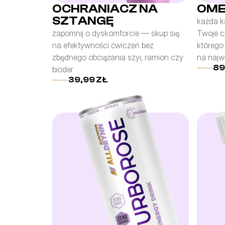
OCHRANIACZ NA
OME
SZTANGĘ
każda ka
zapomnij o dyskomforcie — skup się 
Twoje ci
na efektywności ćwiczeń bez 
którego
zbędnego obciążania szyi, ramion czy 
na najw
89
bioder
39,99 ZŁ