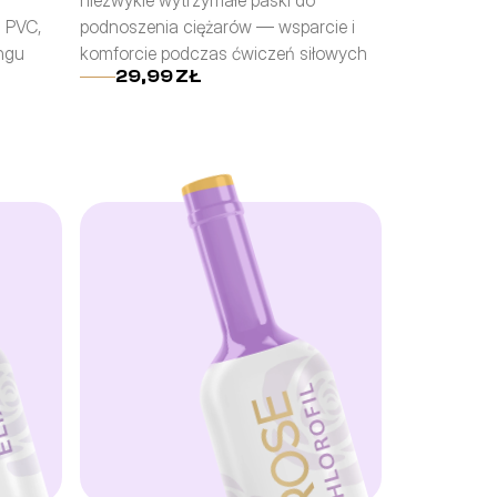
niezwykle wytrzymałe paski do 
 PVC, 
podnoszenia ciężarów — wsparcie i 
ngu 
komforcie podczas ćwiczeń siłowych
29,99 ZŁ