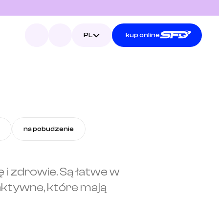
Select Language
PL
kup online
na pobudzenie
i zdrowie. Są łatwe w 
aktywne, które mają 