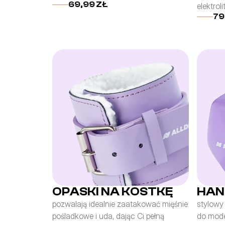
69,99 ZŁ
elektrol
79
OPASKI NA KOSTKĘ
HAN
pozwalają idealnie zaatakować mięśnie 
stylowy 
pośladkowe i uda, dając Ci pełną 
do mode