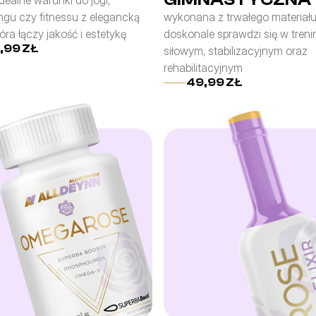
dealne warunki do jogi, 
ngu czy fitnessu z elegancką 
wykonana z trwałego materiału
óra łączy jakość i estetykę
doskonale sprawdzi się w treni
,99 ZŁ
siłowym, stabilizacyjnym oraz 
rehabilitacyjnym
49,99 ZŁ