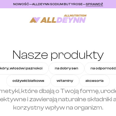
NOWOŚĆ
—
ALLDEYNN SODIUM BUTYROSE
—
SPRAWDŹ
Nasze produkty
skóry, włosów i paznokci
na dobry sen
na odporność
odżywki białkowe
witaminy
akcesoria
etyki, które dbają o Twoją formę, urodę 
ektywne i zawierają naturalne składniki 
korzystny wpływ na organizm.