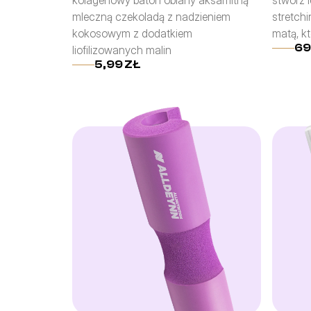
kolagenowy baton oblany aksamitną 
stwórz i
mleczną czekoladą z nadzieniem 
stretchi
kokosowym z dodatkiem 
matą, kt
69
liofilizowanych malin
5,99 ZŁ