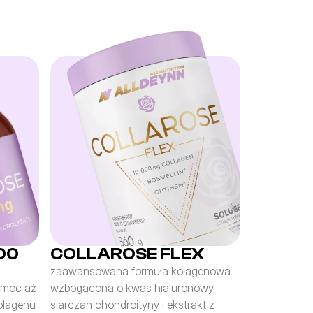
00
COLLAROSE FLEX
zaawansowana formuła kolagenowa 
 moc aż 
wzbogacona o kwas hialuronowy, 
lagenu 
siarczan chondroityny i ekstrakt z 