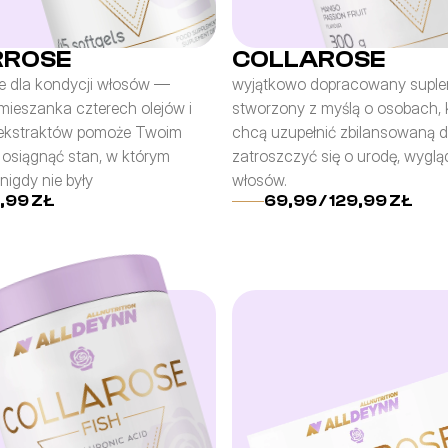
RROSE
COLLAROSE
e dla kondycji włosów — 
wyjątkowo dopracowany suple
mieszanka czterech olejów i 
stworzony z myślą o osobach, k
kstraktów pomoże Twoim 
chcą uzupełnić zbilansowaną die
osiągnąć stan, w którym 
zatroszczyć się o urodę, wygląd 
nigdy nie były
włosów.
,99 ZŁ
69,99 / 129,99 ZŁ