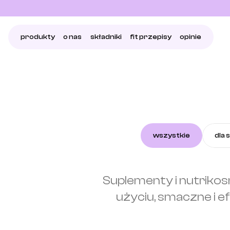
produkty
o nas
składniki
fit przepisy
opinie
wszystkie
dla 
Suplementy i nutrikosm
użyciu, smaczne i ef