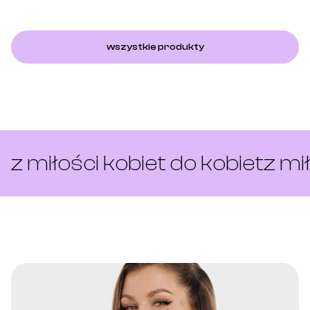
wszystkie produkty
z miłości kobiet do kobiet
z mi