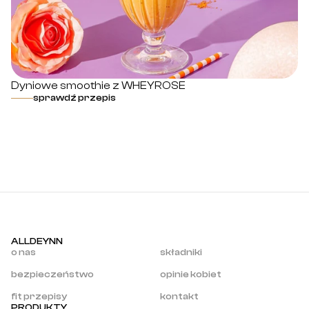
Dyniowe smoothie z WHEYROSE
P
sprawdź przepis
ALLDEYNN
o nas
składniki
bezpieczeństwo
opinie kobiet
fit przepisy
kontakt
PRODUKTY