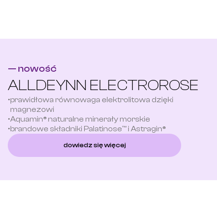
— nowość
ALLDEYNN ELECTROROSE
•
prawidłowa równowaga elektrolitowa dzięki 
magnezowi
•
Aquamin® naturalne minerały morskie
•
brandowe składniki Palatinose™ i Astragin®
dowiedz się więcej