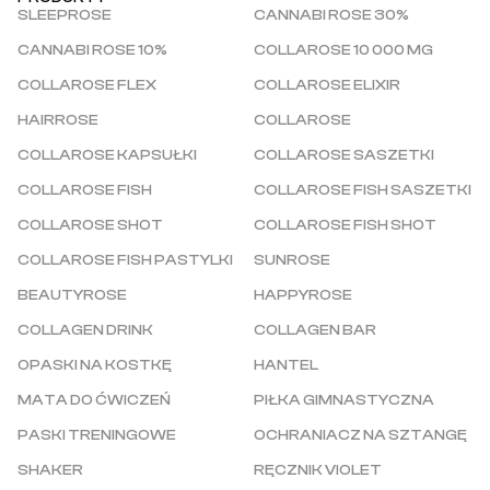
SLEEPROSE
CANNABI ROSE 30%
CANNABI ROSE 10%
COLLAROSE 10 000 MG
COLLAROSE FLEX
COLLAROSE ELIXIR
HAIRROSE
COLLAROSE
COLLAROSE KAPSUŁKI
COLLAROSE SASZETKI
COLLAROSE FISH
COLLAROSE FISH SASZETKI
COLLAROSE SHOT
COLLAROSE FISH SHOT
COLLAROSE FISH PASTYLKI
SUNROSE
BEAUTYROSE
HAPPYROSE
COLLAGEN DRINK
COLLAGEN BAR
OPASKI NA KOSTKĘ
HANTEL
MATA DO ĆWICZEŃ
PIŁKA GIMNASTYCZNA
PASKI TRENINGOWE
OCHRANIACZ NA SZTANGĘ
SHAKER
RĘCZNIK VIOLET