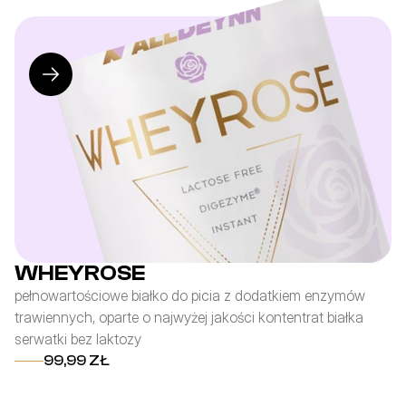
WHEYROSE
H
pełnowartościowe białko do picia z dodatkiem enzymów
za
trawiennych, oparte o najwyżej jakości kontentrat białka
cz
serwatki bez laktozy
wp
99,99 ZŁ