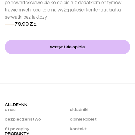
pełnowartościowe białko do picia z dodatkiem enzymów
fo
trawiennych, oparte o najwyżej jakości kontentrat białka
po
serwatki bez laktozy
z 
79,99 ZŁ
wszystkie opinie
ALLDEYNN
o nas
składniki
bezpieczeństwo
opinie kobiet
fit przepisy
kontakt
PRODUKTY