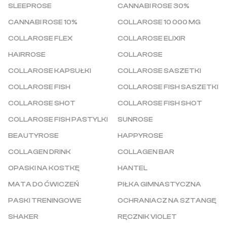
SLEEPROSE
CANNABI ROSE 30%
CANNABI ROSE 10%
COLLAROSE 10 000 MG
COLLAROSE FLEX
COLLAROSE ELIXIR
HAIRROSE
COLLAROSE
COLLAROSE KAPSUŁKI
COLLAROSE SASZETKI
COLLAROSE FISH
COLLAROSE FISH SASZETKI
COLLAROSE SHOT
COLLAROSE FISH SHOT
COLLAROSE FISH PASTYLKI
SUNROSE
BEAUTYROSE
HAPPYROSE
COLLAGEN DRINK
COLLAGEN BAR
OPASKI NA KOSTKĘ
HANTEL
MATA DO ĆWICZEŃ
PIŁKA GIMNASTYCZNA
PASKI TRENINGOWE
OCHRANIACZ NA SZTANGĘ
SHAKER
RĘCZNIK VIOLET