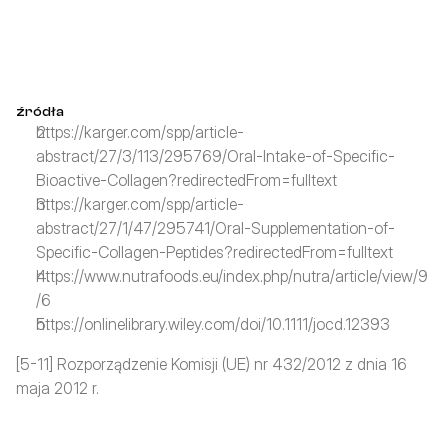
źródła
https://karger.com/spp/article-
abstract/27/3/113/295769/Oral-Intake-of-Specific-
Bioactive-Collagen?redirectedFrom=fulltext
https://karger.com/spp/article-
abstract/27/1/47/295741/Oral-Supplementation-of-
Specific-Collagen-Peptides?redirectedFrom=fulltext
https://www.nutrafoods.eu/index.php/nutra/article/view/9
/6
https://onlinelibrary.wiley.com/doi/10.1111/jocd.12393
[5-11] Rozporządzenie Komisji (UE) nr 432/2012 z dnia 16 
maja 2012 r.