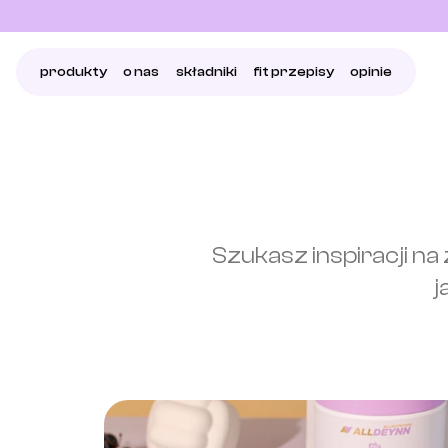
produkty
o nas
składniki
fit przepisy
opinie
Szukasz inspiracji na
j