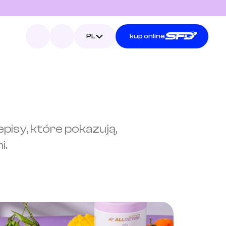
Select Language
PL
kup online
pisy, które pokazują, 
i.