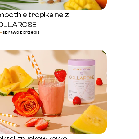
oothie tropikalne z
OLLAROSE
sprawdź przepis
oktajl truskawkowo-