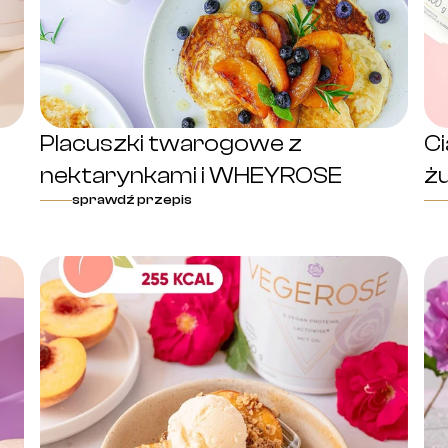
Placuszki twarogowe z
C
nektarynkami i WHEYROSE
ż
sprawdź przepis