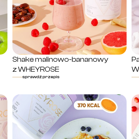
Shake malinowo-bananowy
P
z WHEYROSE
W
sprawdź przepis