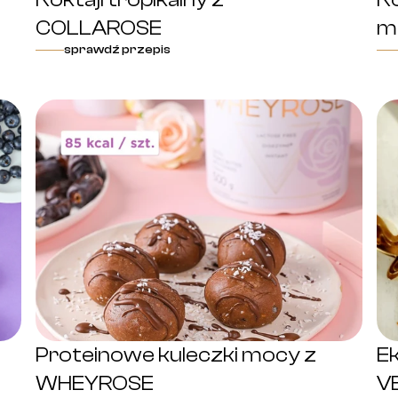
COLLAROSE
m
sprawdź przepis
Proteinowe kuleczki mocy z
Ek
WHEYROSE
V