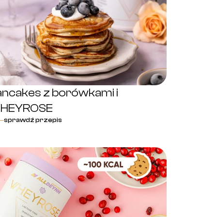
ancakes z borówkami i
HEYROSE
sprawdź przepis