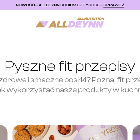
NOWOŚĆ
—
ALLDEYNN SODIUM BUTYROSE
—
SPRAWDŹ
Pyszne fit przepisy
 zdrowe i smaczne posiłki? Poznaj fit prze
ak wykorzystać nasze produkty w kuchn