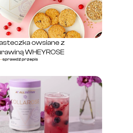
iasteczka owsiane z
urawiną WHEYROSE
sprawdź przepis