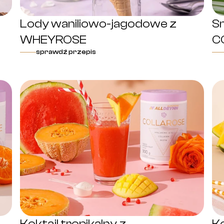
Lody waniliowo-jagodowe z
Sm
WHEYROSE
C
sprawdź przepis
Koktajl tropikalny z
K