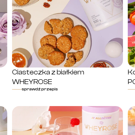
Ciasteczka z białkiem
Ko
WHEYROSE
P
sprawdź przepis