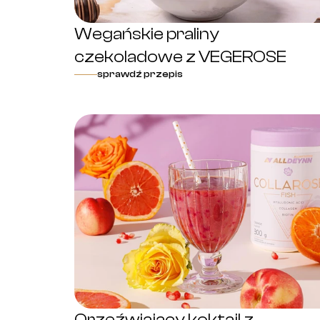
Wegańskie praliny
czekoladowe z VEGEROSE
sprawdź przepis
Orzeźwiający koktajl z