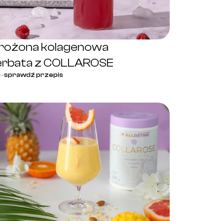
rożona kolagenowa
erbata z COLLAROSE
sprawdź przepis