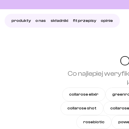
produkty
o nas
składniki
fit przepisy
opinie
O
Co najlepiej weryf
collarose elixir
greenr
collarose shot
collarose
rosebiotic
powe