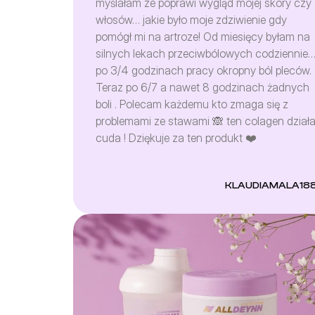
myślałam ze poprawi wygląd mojej skory czy
bardziej sprężysta. Dodatkowo od 6 lat
włosów… jakie było moje zdziwienie gdy
borykałam się z krostkami na ramionach. Nic
pomógł mi na artroze! Od miesięcy byłam na
nie pomagało... Aż do teraz. Nawet nie wiecie
silnych lekach przeciwbólowych codziennie
jakie było moje zdziwienie jak wczoraj
po 3/4 godzinach pracy okropny ból pleców.
zorientowałam się, że już ich nie mam!!
Teraz po 6/7 a nawet 8 godzinach żadnych
Myślałam, że jest to produkt promowany bo
boli . Polecam każdemu kto zmaga się z
Deynn... ale nie! On działa i robi cuda :)!
problemami ze stawami 🙈 ten colagen dział
Polecam
cuda ! Dziękuje za ten produkt ❤️
KLAUDIAMALA18