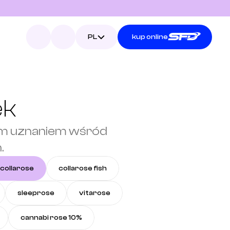
Select Language
PL
kup online
ek
żym uznaniem wśród 
.
collarose
collarose fish
sleeprose
vitarose
cannabi rose 10%