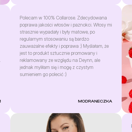
Powiem tak, serio to nie jest fuszera i działa
na organizm. Poza tym kolagen często ma
rybi smak, a tutaj mega słodki proszek w
Polecam w 100% Collarose. Zdecydowana
wielu smakach. Rozpuszcza się w całości, co
poprawa jakości włosów i paznokci. Włosy mi
jest też nie często spotykanym elementem.
strasznie wypadały i były matowe, po
Cena adekwatna, bo lepiej zapłacić setkę lub
regularnym stosowaniu są bardzo
dwie, niż 400 na jakieś wyimaginowane
zauważalne efekty i poprawa :) Myślałam, że
suple. Zresztą często są promki, więc jeżeli
jest to produkt sztucznie promowany i
chce się zaoszczędzić, wystarczy wyczekać
.
reklamowany ze względu na Deynn, ale
moment. Ja serio polecam, mam zniszczony
jednak myliłam się i mogę z czystym
organizm i spowolnioną regenerację po Izo,
sumieniem go polecić :)
więc myślę, że mój komentarz może pomóc
wielu osobom, które tak jak ja -przeszły przez
kurację. Oby Deynn nie wycofała się ze
ę
współpracy, bo to na razie jedyne co na mnie
1
MODRANECZKA
m
działa.