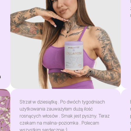
…
a
8
Strzał w dziesiątkę . Po dwóch tygodniach
użytkowania zauważyłam dużą ilość
rosnących włosów . Smak jest pyszny. Teraz
czekam na malina-poziomka . Polecam
wszystkim serdecznie :)