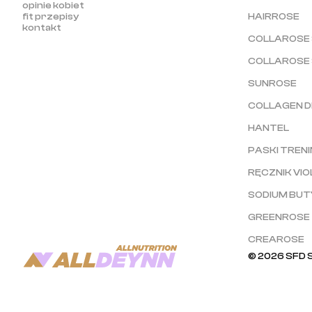
opinie kobiet
fit przepisy
HAIRROSE
kontakt
COLLAROSE 
COLLAROSE
SUNROSE
COLLAGEN D
HANTEL
PASKI TREN
RĘCZNIK VIO
SODIUM BU
GREENROSE
CREAROSE
© 2026 SFD 