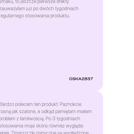
smaku, to jeszcze pierwsze efekty
zauważyłam już po dwóch tygodniach
regularnego stosowania produktu.
OSKA2837
Bardzo polecam ten produkt. Paznokcie
rosną jak szalone, a odkąd pamiętam miałam
problem z łamliwością. Po 3 tygodniach
stosowania moja skóra również wygląda
lepiej. Zmarszczki mimiczne są wygładzone.