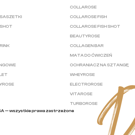
COLLAROSE
SASZETKI
COLLAROSE FISH
 SHOT
COLLAROSE FISH SHOT
BEAUTYROSE
RINK
COLLAGEN BAR
MATA DO ĆWICZEŃ
INGOWE
OCHRANIACZ NA SZTANGĘ
LET
WHEYROSE
TYROSE
ELECTROROSE
VITAROSE
TURBOROSE
SA — wszystkie prawa zastrzeżone