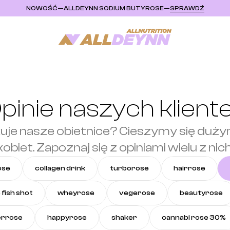
NOWOŚĆ
—
ALLDEYNN SODIUM BUTYROSE
—
SPRAWDŹ
pinie naszych klient
ikuje nasze obietnice? Cieszymy się du
kobiet. Zapoznaj się z opiniami wielu z nich
ose
collagen drink
turborose
hairrose
 fish shot
wheyrose
vegerose
beautyrose
rrose
happyrose
shaker
cannabi rose 30%