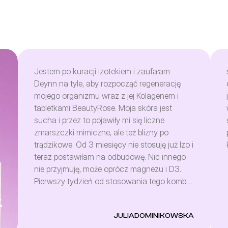
Jestem po kuracji izotekiem i zaufałam
Deynn na tyle, aby rozpocząć regenerację
mojego organizmu wraz z jej Kolagenem i
tabletkami BeautyRose. Moja skóra jest
sucha i przez to pojawiły mi się liczne
zmarszczki mimiczne, ale też blizny po
trądzikowe. Od 3 miesięcy nie stosuję już Izo i
teraz postawiłam na odbudowę. Nic innego
nie przyjmuję, może oprócz magnezu i D3.
Pierwszy tydzień od stosowania tego kombo
i mam nawilżoną buzię, usta pulchne-a nie
przesuszone, paznokcie non stop mi się
JULIADOMINIKOWSKA
rozdwajały, a teraz w końcu zaczęły rosnąć.