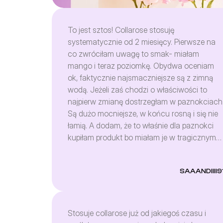
To jest sztos! Collarose stosuję
systematycznie od 2 miesięcy. Pierwsze na
co zwróciłam uwagę to smak- miałam
mango i teraz poziomkę. Obydwa oceniam
ok, faktycznie najsmaczniejsze są z zimną
wodą. Jeżeli zaś chodzi o właściwości to
najpierw zmianę dostrzegłam w paznokciach
Są dużo mocniejsze, w końcu rosną i się nie
łamią. A dodam, że to właśnie dla paznokci
kupiłam produkt bo miałam je w tragicznym
stanie. To co również zauważyłam to pełno
baby hair i lepsza kondycja włosów- mniej si
SAAANDIIII9
puszą. A teraz skóra. Na buzi nie zauważyła
jeszcze efektów bo wykluczyłam z diety
słodycze i ewidentnie buzia mi się oczyszcza
ale! cellulit! pomniejszył się - bez ćwiczeń.
Stosuje collarose już od jakiegoś czasu i
Skóra na ciele jest delikatniejsza w dotyku,