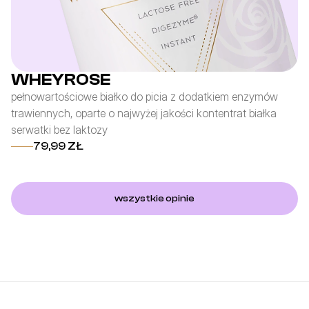
WHEYROSE
pełnowartościowe białko do picia z dodatkiem enzymów
fo
trawiennych, oparte o najwyżej jakości kontentrat białka
po
serwatki bez laktozy
z 
79,99 ZŁ
wszystkie opinie