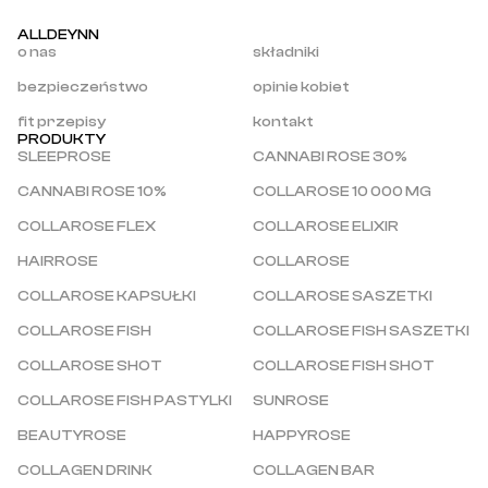
ALLDEYNN
o nas
składniki
bezpieczeństwo
opinie kobiet
fit przepisy
kontakt
PRODUKTY
SLEEPROSE
CANNABI ROSE 30%
CANNABI ROSE 10%
COLLAROSE 10 000 MG
COLLAROSE FLEX
COLLAROSE ELIXIR
HAIRROSE
COLLAROSE
COLLAROSE KAPSUŁKI
COLLAROSE SASZETKI
COLLAROSE FISH
COLLAROSE FISH SASZETKI
COLLAROSE SHOT
COLLAROSE FISH SHOT
COLLAROSE FISH PASTYLKI
SUNROSE
BEAUTYROSE
HAPPYROSE
COLLAGEN DRINK
COLLAGEN BAR